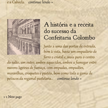
A história e a receita
do sucesso da
Confeitaria Colombo
Paginação
Page
Page
1
2
Next page
de