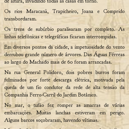
de altura, invadindo todas as casas em torno.
Os rios Maracanã, Trapicheiro, Joana e Comprido
transbordaram.
Os trens de subúrbio paralisaram por completo. As
linhas telefônicas e telegráficas ficaram interrompidas.
Em diversos pontos da cidade, a impetuosidade do vento
derrubou grande número de árvores. Das Águas Férreas
ao largo do Machado mais de 60 foram arrancadas.
Na rua General Polidoro, dois pobres burros foram
fulminados por forte descarga elétrica, motivada pela
queda de um fio condutor da rede de alta tensão da
Companhia Ferro-Carril do Jardim Botânico.
No mar, o tufão fez romper as amarras de várias
embarcações. Muitas lanchas estiveram em perigo.
Alguns barcos soçobraram, havendo vítimas.