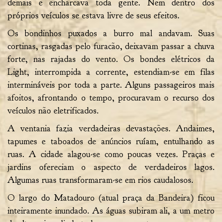
demais e encharcava toda gente. Nem dentro dos
próprios veículos se estava livre de seus efeitos.
Os bondinhos puxados a burro mal andavam. Suas
cortinas, rasgadas pelo furacão, deixavam passar a chuva
forte, nas rajadas do vento. Os bondes elétricos da
Light, interrompida a corrente, estendiam-se em filas
intermináveis por toda a parte. Alguns passageiros mais
afoitos, afrontando o tempo, procuravam o recurso dos
veículos não eletrificados.
A ventania fazia verdadeiras devastações. Andaimes,
tapumes e taboados de anúncios ruíam, entulhando as
ruas. A cidade alagou-se como poucas vezes. Praças e
jardins ofereciam o aspecto de verdadeiros lagos.
Algumas ruas transformaram-se em rios caudalosos.
O largo do Matadouro (atual praça da Bandeira) ficou
inteiramente inundado. As águas subiram ali, a um metro