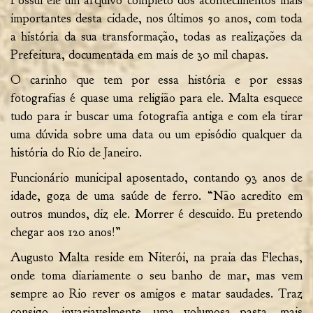
Possui ele um arquivo completo dos acontecimentos mais
importantes desta cidade, nos últimos 50 anos, com toda
a história da sua transformação, todas as realizações da
Prefeitura, documentada em mais de 30 mil chapas.
O carinho que tem por essa história e por essas
fotografias é quase uma religião para ele. Malta esquece
tudo para ir buscar uma fotografia antiga e com ela tirar
uma dúvida sobre uma data ou um episódio qualquer da
história do Rio de Janeiro.
Funcionário municipal aposentado, contando 93 anos de
idade, goza de uma saúde de ferro. “Não acredito em
outros mundos, diz ele. Morrer é descuido. Eu pretendo
chegar aos 120 anos!”
Augusto Malta reside em Niterói, na praia das Flechas,
onde toma diariamente o seu banho de mar, mas vem
sempre ao Rio rever os amigos e matar saudades. Traz
consigo, invariavelmente, uma volumosa pasta, mais