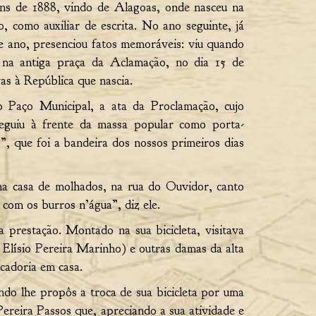
ns de 1888, vindo de Alagoas, onde nasceu na
 como auxiliar de escrita. No ano seguinte, já
e ano, presenciou fatos memoráveis: viu quando
 na antiga praça da Aclamação, no dia 15 de
s à República que nascia.
o Paço Municipal, a ata da Proclamação, cujo
seguiu à frente da massa popular como porta-
, que foi a bandeira dos nossos primeiros dias
ma casa de molhados, na rua do Ouvidor, canto
com os burros n’água”, diz ele.
prestação. Montado na sua bicicleta, visitava
 Elísio Pereira Marinho) e outras damas da alta
cadoria em casa.
do lhe propôs a troca de sua bicicleta por uma
Pereira Passos que, apreciando a sua atividade e