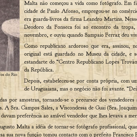
Malta não começou a vida como fotógrafo. Em fi
cidade de Paulo Afonso, empregou-se no comércio,
era guarda-livros da firma Leandro Martins. Ness
Deodoro da Fonseca foi ao encontro da tropa,
novembro, e ouviu quando Sampaio Ferraz deu viva
Como republicano ardoroso que era, assinou, n
original está guardado no Museu da cidade, e 
estandarte do “Centro Republicano Lopes Trovão”
da República.
fos do Rio
Depois, estabeleceu-se por conta própria, com u
de Uruguaiana, mas o negócio não foi avante. “Dei 
as por amostras, tornando-se o precursor dos vendedores a 
tas. A Sra. Campos Sales, a Viscondessa de Guai (Sra. Joaquim
davam preferência ao amável vendedor que lhes levava a mer
usto Malta a idéia de tornar-se fotógrafo profissional, quan
ssa sua nova função tomou contacto com o prefeito Francisco 