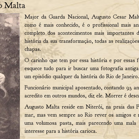
to Malta
Major da Guarda Nacional, Augusto Cesar Malt
como é mais conhecido, é o profissional mais an
completo dos acontecimentos mais importantes d
história da sua transformação, todas as realizaçõ
chapas.
O carinho que tem por essa história e por essas f
esquece tudo para ir buscar uma fotografia antig
um episódio qualquer da história do Rio de Janeiro.
Funcionário municipal aposentado, contando 93 a
acredito em outros mundos, diz ele. Morrer é desc
Augusto Malta reside em Niterói, na praia das 
mar, mas vem sempre ao Rio rever os amigos e m
uma volumosa pasta, mais parecendo uma mala po
interesse para a história carioca.