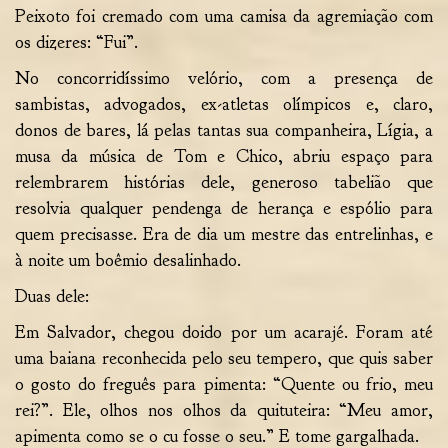
Peixoto foi cremado com uma camisa da agremiação com
os dizeres: “Fui”.
No concorridíssimo velório, com a presença de
sambistas, advogados, ex-atletas olímpicos e, claro,
donos de bares, lá pelas tantas sua companheira, Lígia, a
musa da música de Tom e Chico, abriu espaço para
relembrarem histórias dele, generoso tabelião que
resolvia qualquer pendenga de herança e espólio para
quem precisasse. Era de dia um mestre das entrelinhas, e
à noite um boêmio desalinhado.
Duas dele:
Em Salvador, chegou doido por um acarajé. Foram até
uma baiana reconhecida pelo seu tempero, que quis saber
o gosto do freguês para pimenta: “Quente ou frio, meu
rei?”. Ele, olhos nos olhos da quituteira: “Meu amor,
apimenta como se o cu fosse o seu.” E tome gargalhada.