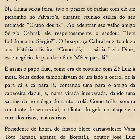
Na última sexta-feira, tive o prazer de rachar com ele um
picadinho no Alvaro’s, durante reunião etílica do seu
estimado “Grupo dos 14”. Ao adentrar seu velho amigo
Sérgio Cabral, ele respeitosamente o saudou: “Tem
fodido muito, Sérgio?”. O boa-praça Cabral engatou logo
uma história clássica: “Como dizia a sábia Leila Diniz,
esse negócio de pau duro é do Méier para lá”.
E assim o papo fluiu, como era de costume com Zé Luiz à
mesa. Seus dedos tamborilavam de um lado a outro, de lá
para cá e cá para lá, contando uma para o amigo da
cabeceira daqui, e, numa virada inesperada, dando uma
sacaneada no colega do canto acolá. Como trilha sonora
constante de seu recital, o tilintar do gelo no uísque e o
coro dos risos, muitos risos.
Presidente de honra do finado bloco carnavalesco Vaca
Totó (amada amante do Boitatá), doutor José Luiz